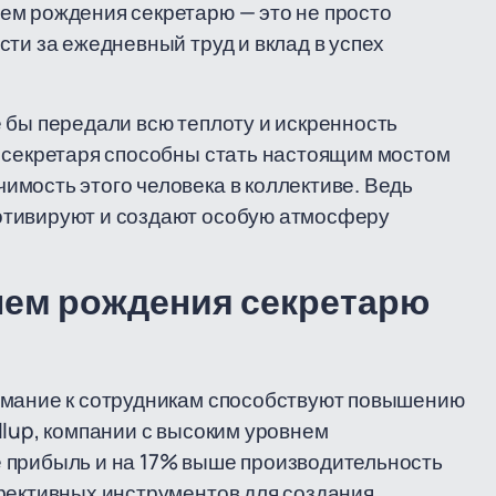
ем рождения секретарю — это не просто
ти за ежедневный труд и вклад в успех
 бы передали всю теплоту и искренность
я секретаря способны стать настоящим мостом
мость этого человека в коллективе. Ведь
отивируют и создают особую атмосферу
нем рождения секретарю
имание к сотрудникам способствуют повышению
llup, компании с высоким уровнем
 прибыль и на 17% выше производительность
ффективных инструментов для создания