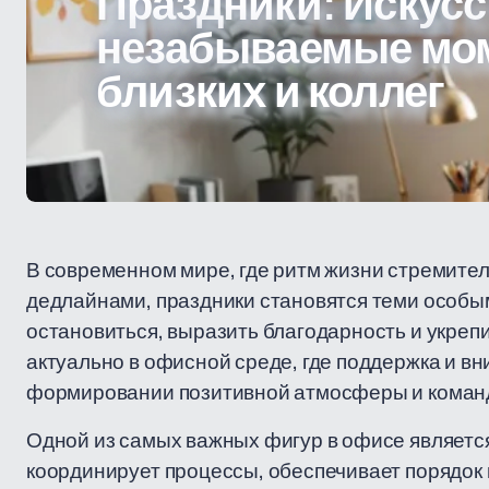
Праздники: Искусс
незабываемые мо
близких и коллег
В современном мире, где ритм жизни стремите
дедлайнами, праздники становятся теми особы
остановиться, выразить благодарность и укреп
актуально в офисной среде, где поддержка и вн
формировании позитивной атмосферы и команд
Одной из самых важных фигур в офисе является
координирует процессы, обеспечивает порядок 