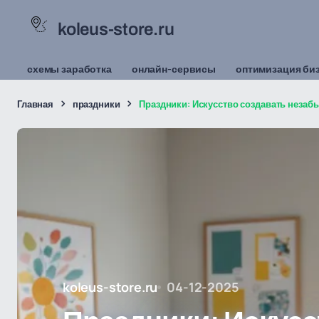
koleus-store.ru
схемы заработка
онлайн-сервисы
оптимизация би
Главная
праздники
Праздники: Искусство создавать незаб
koleus-store.ru
04-12-2025