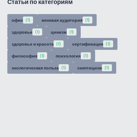
Статьи по категориям
офис
(1)
женская аудитория
(1)
здоровье
(1)
цинизм
(1)
здоровье и красота
(1)
сертификация
(1)
философия
(1)
психология
(1)
экологическая польза
(1)
скептицизм
(1)