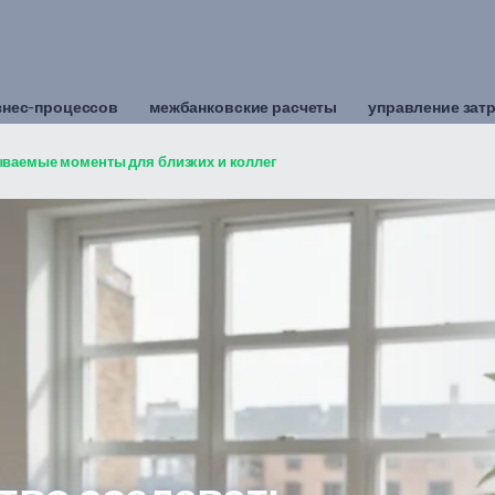
знес-процессов
межбанковские расчеты
управление зат
ываемые моменты для близких и коллег