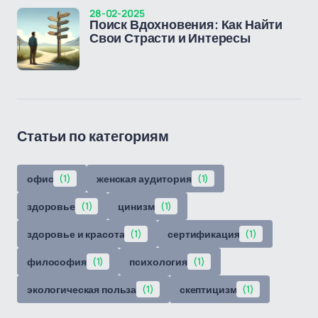
28-02-2025
Поиск Вдохновения: Как Найти
Свои Страсти и Интересы
Статьи по категориям
офис
(1)
женская аудитория
(1)
здоровье
(1)
цинизм
(1)
здоровье и красота
(1)
сертификация
(1)
философия
(1)
психология
(1)
экологическая польза
(1)
скептицизм
(1)