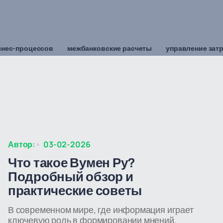
знес-процессов
межбанковские расчеты
управление зат
Автор:
03-02-2026
Что такое Вумен Ру?
Подробный обзор и
практические советы
В современном мире, где информация играет
ключевую роль в формировании мнений,