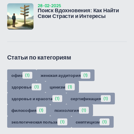
28-02-2025
Поиск Вдохновения: Как Найти
Свои Страсти и Интересы
Статьи по категориям
офис
(1)
женская аудитория
(1)
здоровье
(1)
цинизм
(1)
здоровье и красота
(1)
сертификация
(1)
философия
(1)
психология
(1)
экологическая польза
(1)
скептицизм
(1)