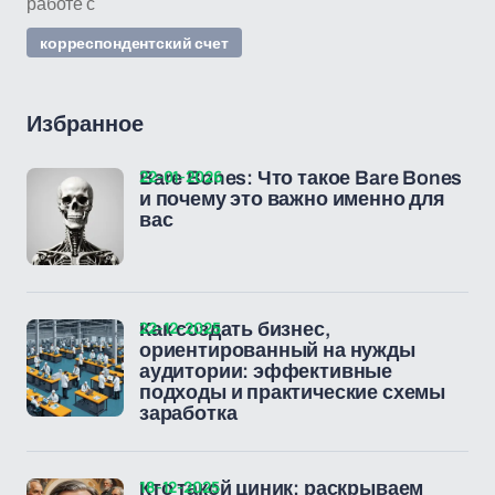
работе с
корреспондентский счет
Избранное
22-01-2026
Bare Bones: Что такое Bare Bones
и почему это важно именно для
вас
22-12-2025
Как создать бизнес,
ориентированный на нужды
аудитории: эффективные
подходы и практические схемы
заработка
18-12-2025
Кто такой циник: раскрываем