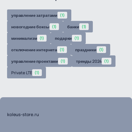
управление затратами
(1)
новогодние боксы
(1)
банки
(1)
минимализм
(1)
подарки
(1)
отключение интернета
(1)
праздники
(1)
управление проектами
(1)
тренды 2024
(1)
Private LTE
(1)
koleus-store.ru