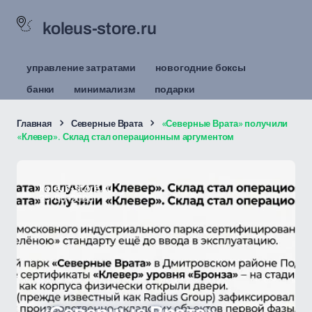
koleus-store.ru
управление затратами
новогодние боксы
банки
минимализм
подарки
Главная
Северные Врата
«Северные Врата» получили
«Клевер». Склад стал операционным аргументом
koleus-store.ru
25-06-2026